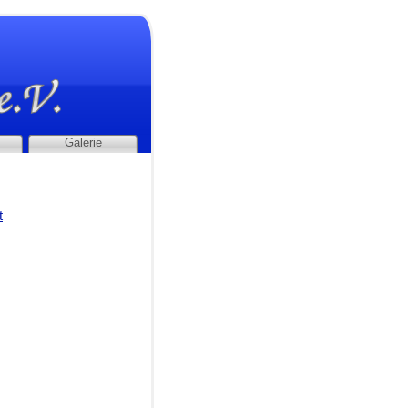
Galerie
t